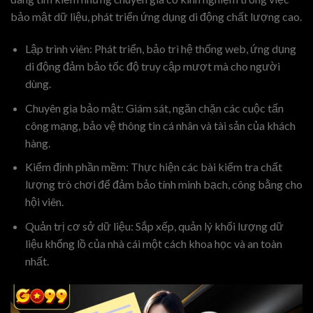
bảo mật dữ liệu, phát triển ứng dụng di động chất lượng cao.
Lập trình viên: Phát triển, bảo trì hệ thống web, ứng dụng
di động đảm bảo tốc độ truy cập mượt mà cho người
dùng.
Chuyên gia bảo mật: Giám sát, ngăn chặn các cuộc tấn
công mạng, bảo vệ thông tin cá nhân và tài sản của khách
hàng.
Kiểm định phần mềm: Thực hiện các bài kiểm tra chất
lượng trò chơi để đảm bảo tính minh bạch, công bằng cho
hội viên.
Quản trị cơ sở dữ liệu: Sắp xếp, quản lý khối lượng dữ
liệu khổng lồ của nhà cái một cách khoa học và an toàn
nhất.