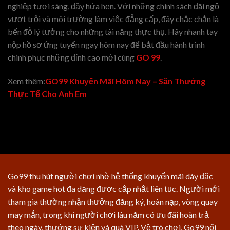
nghiệp tươi sáng, đầy hứa hẹn. Với những chính sách đãi ngộ
vượt trội và môi trường làm việc đẳng cấp, đây chắc chắn là
bến đỗ lý tưởng cho những tài năng thực thụ. Hãy nhanh tay
nộp hồ sơ ứng tuyển ngay hôm nay để bắt đầu hành trình
chinh phục những đỉnh cao mới cùng
GO 99
.
Xem thêm:
GO99 Khuyến Mãi Hôm Nay – Săn Thưởng
Thực Tế Cho Anh Em
Go99 thu hút người chơi nhờ hệ thống khuyến mãi dày đặc
và kho game hot đa dạng được cập nhật liên tục. Người mới
tham gia thường nhận thưởng đăng ký, hoàn nạp, vòng quay
may mắn, trong khi người chơi lâu năm có ưu đãi hoàn trả
theo ngày, thưởng sự kiện và quà VIP. Về trò chơi, Go99 nổi