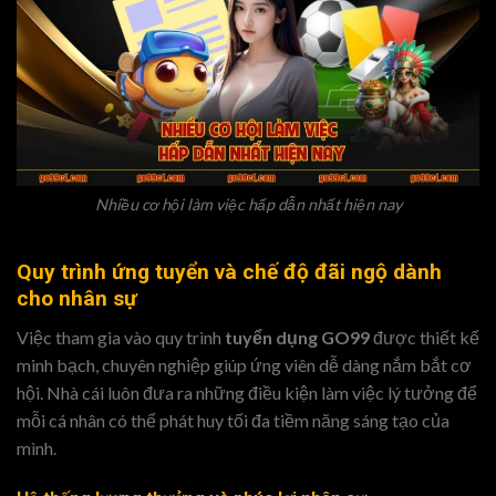
Nhiều cơ hội làm việc hấp dẫn nhất hiện nay
Quy trình ứng tuyển và chế độ đãi ngộ dành
cho nhân sự
Việc tham gia vào quy trình
tuyển dụng GO99
được thiết kế
minh bạch, chuyên nghiệp giúp ứng viên dễ dàng nắm bắt cơ
hội. Nhà cái luôn đưa ra những điều kiện làm việc lý tưởng để
mỗi cá nhân có thể phát huy tối đa tiềm năng sáng tạo của
mình.