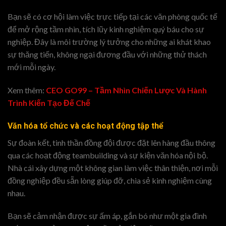
Bạn sẽ có cơ hội làm việc trực tiếp tại các văn phòng quốc tế
để mở rộng tầm nhìn, tích lũy kinh nghiệm quý báu cho sự
nghiệp. Đây là môi trường lý tưởng cho những ai khát khao
sự thăng tiến, không ngại đương đầu với những thử thách
mới mỗi ngày.
Xem thêm:
CEO GO99 – Tầm Nhìn Chiến Lược Và Hành
Trình Kiến Tạo Đế Chế
Văn hóa tổ chức và các hoạt động tập thể
Sự đoàn kết, tinh thần đồng đội được đặt lên hàng đầu thông
qua các hoạt động teambuilding và sự kiện văn hóa nội bộ.
Nhà cái xây dựng một không gian làm việc thân thiện, nơi mỗi
đồng nghiệp đều sẵn lòng giúp đỡ, chia sẻ kinh nghiệm cùng
nhau.
Bạn sẽ cảm nhận được sự ấm áp, gắn bó như một gia đình