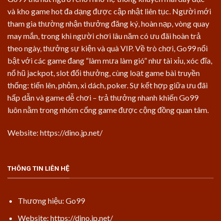
và kho game hot đa dạng được cập nhật liên tục. Người mới
tham gia thường nhận thưởng đăng ký, hoàn nạp, vòng quay
may mắn, trong khi người chơi lâu năm có ưu đãi hoàn trả
theo ngày, thưởng sự kiện và quà VIP. Về trò chơi, Go99 nổi
bật với các game đang “làm mưa làm gió” như tài xỉu, xóc đĩa,
nổ hũ jackpot, slot đổi thưởng, cùng loạt game bài truyền
thống: tiến lên, phỏm, xì dách, poker. Sự kết hợp giữa ưu đãi
hấp dẫn và game dễ chơi – trả thưởng nhanh khiến Go99
luôn nằm trong nhóm cổng game được cộng đồng quan tâm.
Website: https://dino.jp.net/
THÔNG TIN LIÊN HỆ
Thương hiệu: Go99
Website: https://dino.jp.net/