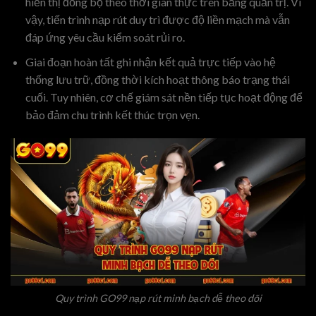
hiển thị đồng bộ theo thời gian thực trên bảng quản trị. Vì
vậy, tiến trình nạp rút duy trì được độ liền mạch mà vẫn
đáp ứng yêu cầu kiểm soát rủi ro.
Giai đoạn hoàn tất ghi nhận kết quả trực tiếp vào hệ
thống lưu trữ, đồng thời kích hoạt thông báo trạng thái
cuối. Tuy nhiên, cơ chế giám sát nền tiếp tục hoạt động để
bảo đảm chu trình kết thúc trọn vẹn.
Quy trình GO99 nạp rút minh bạch dễ theo dõi