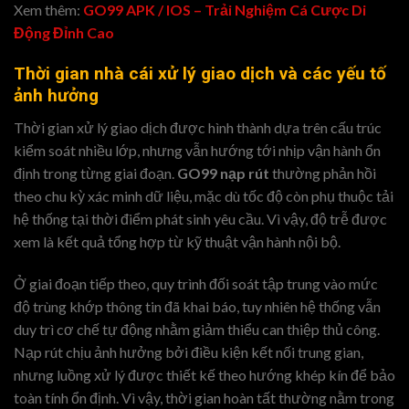
Xem thêm:
GO99 APK / IOS – Trải Nghiệm Cá Cược Di
Động Đỉnh Cao
Thời gian nhà cái xử lý giao dịch và các yếu tố
ảnh hưởng
Thời gian xử lý giao dịch được hình thành dựa trên cấu trúc
kiểm soát nhiều lớp, nhưng vẫn hướng tới nhịp vận hành ổn
định trong từng giai đoạn.
GO99 nạp rút
thường phản hồi
theo chu kỳ xác minh dữ liệu, mặc dù tốc độ còn phụ thuộc tải
hệ thống tại thời điểm phát sinh yêu cầu. Vì vậy, độ trễ được
xem là kết quả tổng hợp từ kỹ thuật vận hành nội bộ.
Ở giai đoạn tiếp theo, quy trình đối soát tập trung vào mức
độ trùng khớp thông tin đã khai báo, tuy nhiên hệ thống vẫn
duy trì cơ chế tự động nhằm giảm thiểu can thiệp thủ công.
Nạp rút chịu ảnh hưởng bởi điều kiện kết nối trung gian,
nhưng luồng xử lý được thiết kế theo hướng khép kín để bảo
toàn tính ổn định. Vì vậy, thời gian hoàn tất thường nằm trong