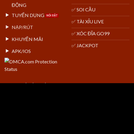
ĐỘNG
✅ SOI CẦU
TUYỂN DỤNG
✅ TÀI XỈU LIVE
NẠP/RÚT
✅ XÓC ĐĨA GO99
KHUYẾN MÃI
✅ JACKPOT
APK/IOS
GO99 - NHÀ CÁI UY TÍN