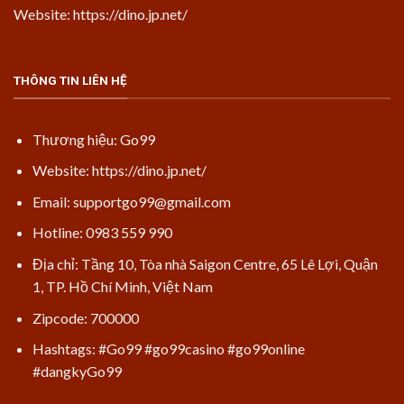
Website: https://dino.jp.net/
THÔNG TIN LIÊN HỆ
Thương hiệu: Go99
Website: https://dino.jp.net/
Email:
supportgo99@gmail.com
Hotline: 0983 559 990
Địa chỉ: Tầng 10, Tòa nhà Saigon Centre, 65 Lê Lợi, Quận
1, TP. Hồ Chí Minh, Việt Nam
Zipcode: 700000
Hashtags: #Go99 #go99casino #go99online
#dangkyGo99