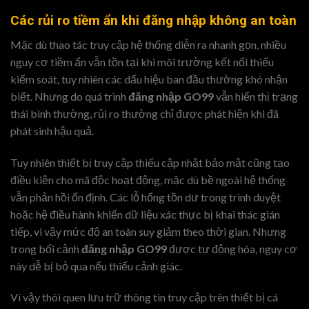
Các rủi ro tiềm ẩn khi đăng nhập không an toàn
Mặc dù thao tác truy cập hệ thống diễn ra nhanh gọn, nhiều
nguy cơ tiềm ẩn vẫn tồn tại khi môi trường kết nối thiếu
kiểm soát, tuy nhiên các dấu hiệu ban đầu thường khó nhận
biết. Nhưng do quá trình
đăng nhập GO99
vẫn hiển thị trạng
thái bình thường, rủi ro thường chỉ được phát hiện khi đã
phát sinh hậu quả.
Tuy nhiên thiết bị truy cập thiếu cập nhật bảo mật cũng tạo
điều kiện cho mã độc hoạt động, mặc dù bề ngoài hệ thống
vẫn phản hồi ổn định. Các lỗ hổng tồn dư trong trình duyệt
hoặc hệ điều hành khiến dữ liệu xác thực bị khai thác gián
tiếp, vì vậy mức độ an toàn suy giảm theo thời gian. Nhưng
trong bối cảnh
đăng nhập GO99
được tự động hóa, nguy cơ
này dễ bị bỏ qua nếu thiếu cảnh giác.
Vì vậy thói quen lưu trữ thông tin truy cập trên thiết bị cá