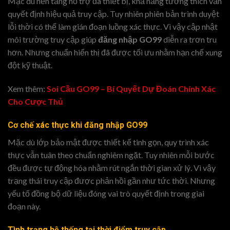
Mặc dù nền tảng hỗ trợ đa thiết bị, khả năng tương thích vẫn
quyết định hiệu quả truy cập. Tuy nhiên phiên bản trình duyệt
lỗi thời có thể làm gián đoạn luồng xác thực. Vì vậy cập nhật
môi trường truy cập giúp
đăng nhập GO99
diễn ra trơn tru
hơn. Nhưng chuẩn hiển thị đã được tối ưu nhằm hạn chế xung
đột kỹ thuật.
Xem thêm:
Soi Cầu GO99 – Bí Quyết Dự Đoán Chính Xác
Cho Cược Thủ
Cơ chế xác thực khi đăng nhập GO99
Mặc dù lớp bảo mật được thiết kế tinh gọn, quy trình xác
thực vẫn tuân theo chuẩn nghiêm ngặt. Tuy nhiên mỗi bước
đều được tự động hóa nhằm rút ngắn thời gian xử lý. Vì vậy
trạng thái truy cập được phản hồi gần như tức thời. Nhưng
yếu tố đồng bộ dữ liệu đóng vai trò quyết định trong giai
đoạn này.
Tình trạng hệ thống tại thời điểm truy cập