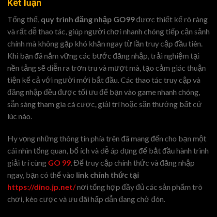
Kết luận
Tổng thể,
quy trình đăng nhập GO99
được thiết kế rõ ràng
và rất dễ thao tác, giúp người chơi nhanh chóng tiếp cận sảnh
chính mà không gặp khó khăn ngay từ lần truy cập đầu tiên.
Khi bạn đã nắm vững các bước đăng nhập, trải nghiệm tại
nền tảng sẽ diễn ra trơn tru và mượt mà, tạo cảm giác thuận
tiện kể cả với người mới bắt đầu. Các thao tác truy cập và
đăng nhập đều được tối ưu để bạn vào game nhanh chóng,
sẵn sàng tham gia cá cược, giải trí hoặc săn thưởng bất cứ
lúc nào.
Hy vọng những thông tin phía trên đã mang đến cho bạn một
cái nhìn tổng quan, bổ ích và dễ áp dụng để bắt đầu hành trình
giải trí cùng
GO 99
. Để truy cập chính thức và đăng nhập
ngay, bạn có thể vào
link chính thức tại
https://dino.jp.net/
nơi tổng hợp đầy đủ các sản phẩm trò
chơi, kèo cược và ưu đãi hấp dẫn đang chờ đón.