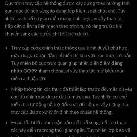
Quy trình truy cập hệ thống được xây dựng theo hướng tinh
gọn, mặc dù nền tảng áp dụng lớp kiểm soát chặt chẽ. Tuy
nhiên cách bố trí giao diện mang tính logic, vì vậy thao tác
tiếp cận diễn ra liền mạch theo trình tự rõ ràng trước khi
chuyển sang các bước chi tiết bên dưới.
Truy cập cổng chính thức thông qua trình duyệt phù hợp,
mặc dù giai đoạn đầu chỉ hiển thị khu vực xác thực cơ bản.
Tuy nhiên bố cục trực quan giúp nhận diện điểm
đăng
nhập GO99
nhanh chóng, vì vậy thao tác mở biểu mẫu
diễn ra thuận lợi.
Nhập thông tin xác thực đã thiết lập trước đó, mặc dù yêu
cầu độ chính xác được đặt ở mức cao. Tuy nhiên cơ chế
kiểm tra tự động hỗ trợ đối soát dữ liệu, vì vậy trạng thái
truy cập được xử lý ổn định theo chuẩn hệ thống.
Hoàn tất bước xác nhận bảo mật bổ sung, mặc dù thao
tác này diễn ra trong thời gian ngắn. Tuy nhiên lớp bảo vệ