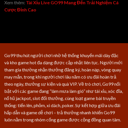
Xem thêm:
Tài Xỉu Live GO99 Mang Đến Trải Nghiệm Cá
Cược Đỉnh Cao
Go99 thu hút người chơi nhờ hệ thống khuyến mãi dày đặc
và kho game hot đa dạng được cập nhật liên tục. Người mới
tham gia thường nhận thưởng đăng ký, hoàn nạp, vòng quay
may mắn, trong khi người chơi lâu năm có ưu đãi hoàn trả
theo ngày, thưởng sự kiện và quà VIP. Về trò chơi, Go99 nổi
bật với các game đang “làm mưa làm gió” như tài xỉu, xóc đĩa,
nổ hũ jackpot, slot đổi thưởng, cùng loạt game bài truyền
thống: tiến lên, phỏm, xì dách, poker. Sự kết hợp giữa ưu đãi
hấp dẫn và game dễ chơi – trả thưởng nhanh khiến Go99
luôn nằm trong nhóm cổng game được cộng đồng quan tâm.