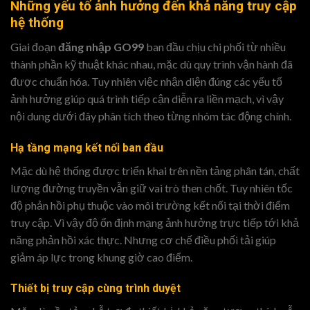
Những yếu tố ảnh hưởng đến khả năng truy cập
hệ thống
Giai đoạn
đăng nhập GO99
ban đầu chịu chi phối từ nhiều
thành phần kỹ thuật khác nhau, mặc dù quy trình vận hành đã
được chuẩn hóa. Tuy nhiên việc nhận diện đúng các yếu tố
ảnh hưởng giúp quá trình tiếp cận diễn ra liền mạch, vì vậy
nội dung dưới đây phân tích theo từng nhóm tác động chính.
Hạ tầng mạng kết nối ban đầu
Mặc dù hệ thống được triển khai trên nền tảng phân tán, chất
lượng đường truyền vẫn giữ vai trò then chốt. Tuy nhiên tốc
độ phản hồi phụ thuộc vào môi trường kết nối tại thời điểm
truy cập. Vì vậy độ ổn định mạng ảnh hưởng trực tiếp tới khả
năng phản hồi xác thực. Nhưng cơ chế điều phối tải giúp
giảm áp lực trong khung giờ cao điểm.
Thiết bị truy cập cùng trình duyệt