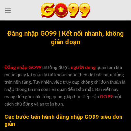
Bỏ
qua
nội
dung
Đăng nhập GO99 | Kết nối nhanh, không
gián đoạn
Đăng nhập GO99
thường được
người dùng
quan tâm khi
muốn quay lại quản lý tài khoản hoặc theo dõi các hoạt động
trên nền tảng. Tuy nhiên, việc truy cập không chỉ đơn thuần là
nhập thông tin mà còn liên quan đến bảo mật. Bài viết này
mang đến góc nhìn tổng quan, giúp bạn tiếp cận
GO99
một
cách chủ động và an toàn hơn.
Các bước tiến hành đăng nhập GO99 siêu đơn
giản